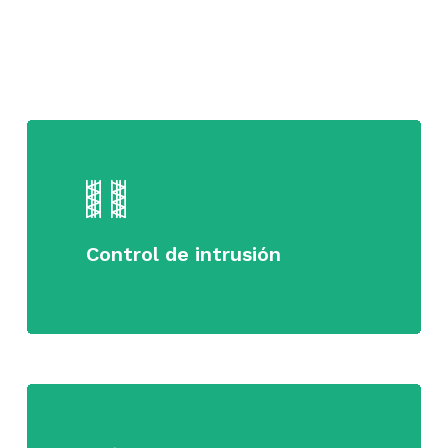
Learn
more
Control de intrusión
Learn
more