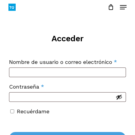
Menu
Skip
to
Close
main
Menu
content
Acceder
Obligat
Nombre de usuario o correo electrónico
*
Obligatorio
Contraseña
*
Recuérdame