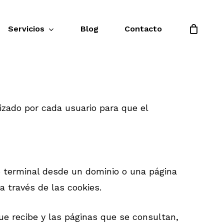
Servicios
Blog
Contacto
rrollo y
Telefonía IP
zado por cada usuario para que el
ramación
Centralita Dedicada
rollo app
Centralita Virtual
rollo web
Centralita Física
o web
o terminal desde un dominio o una página
Troncales SIP
a través de las cookies.
r de contenidos
Integraciones a Medida
ng page
que recibe y las páginas que se consultan,