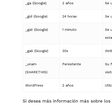
_ga (Google)
2 años
Se u
_gid (Google)
24 horas
Se u
_gat (Google)
1 minuto
Se u
est
_gali (Google)
30s
Atr
_unam
Persistente
Su 
(SHARETHIS)
visi
WordPress
2 años
Uti
Si desea más información más sobre los 