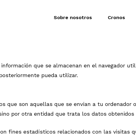
Sobre nosotros
Cronos
Desa
as
Instalaciones
información que se almacenan en el navegador utili
Prog
áticos
Cableado estructurado
posteriormente pueda utilizar.
Desar
y mantenimiento
Certificación de cableado
ico
Desar
Instalación de fibra óptica
d Informática
Diseñ
ros que son aquellas que se envían a tu ordenador 
Gestión de proyectos
formáticas
ino por otra entidad que trata los datos obtenidos 
Gesto
Control de accesos
& Cloud
Landi
Control de intrusión
on fines estadísticos relacionados con las visitas 
ación